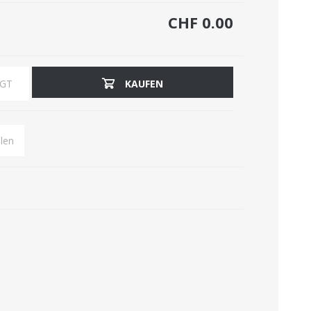
CHF 0.00
BELEUCHTUNG
BÜRO-ACCESSOIRES
ÜGT
KAUFEN
len