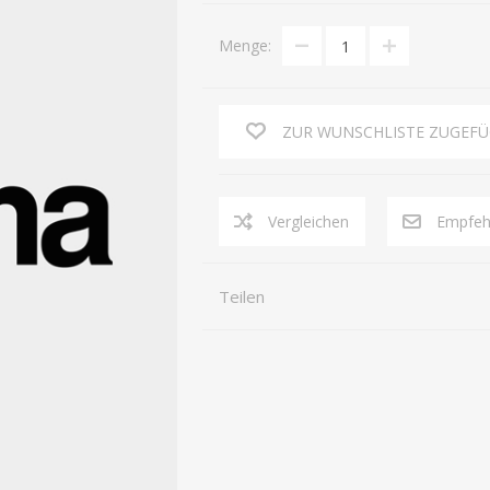
Menge:
STAURAUM
STÜHLE
ZUR WUNSCHLISTE ZUGEF
Vergleichen
Empfeh
Teilen