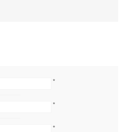
*
*
*