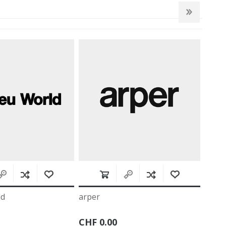
per
artemide
F 0.00
CHF 0.00