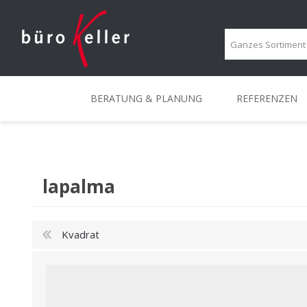
BERATUNG & PLANUNG
REFERENZEN
BERATUNG & PLANUNG
PROJEKTBERATUNG
KREATIVRÄUME
PORTRAIT
ERGONOMIE-BERATUN
MOBILE LÖSUNGEN
IMPRESSIONEN
LOUNGE
lapalma
Kvadrat