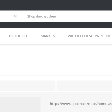
PRODUKTE
MARKEN
VIRTUELLER SHOWROOM
G
ANSPRECHPARTNER
INSTALLATIONS
HOME-OFFICE
MEETING
REFERENZEN
STANDORT
WORKCAFÉ
LEASING
LÖSUNGEN
http://www.lapalma.it/main/home.a