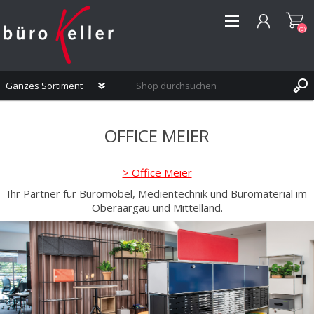
(0)
REGISTRIERUNG
OFFICE MEIER
ANMELDEN
WUNSCHLISTE
(0)
> Office Meier
Ihr Partner für Büromöbel, Medientechnik und Büromaterial im
Oberaargau und Mittelland.