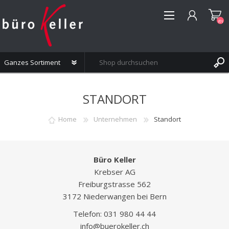
(0)
REGISTRIERUNG
STANDORT
ANMELDEN
WUNSCHLISTE
(0)
Home
Unternehmen
Standort
Büro Keller
Krebser AG
Freiburgstrasse 562
3172 Niederwangen bei Bern
Telefon: 031 980 44 44
info@buerokeller.ch