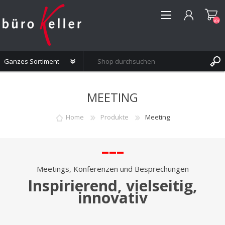
(0)
REGISTRIERUNG
MEETING
ANMELDEN
WUNSCHLISTE
(0)
Home
Produkte
Meeting
–––
Meetings, Konferenzen und Besprechungen
Inspirierend, vielseitig,
innovativ