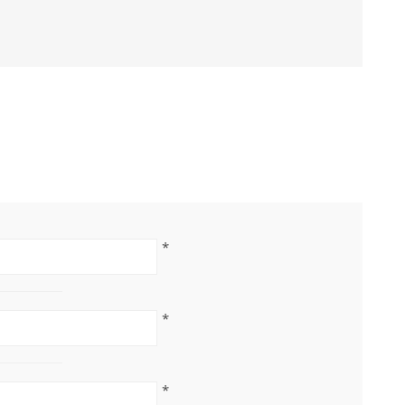
*
*
*