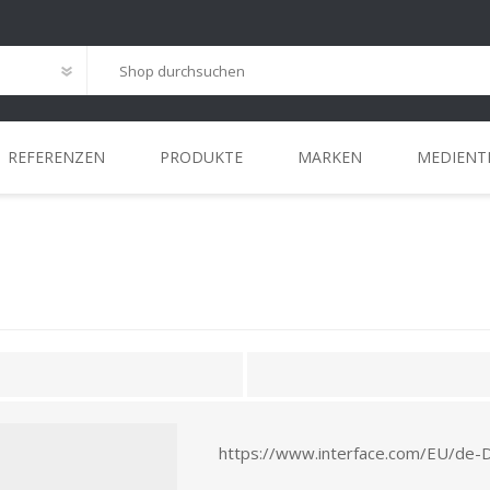
REFERENZEN
PRODUKTE
MARKEN
MEDIENT
G
ANSPRECHPARTNER
INSTALLATIONS
HOME-OFFICE
MEETING
REFERENZEN
STANDORT
WORKCAFÉ
LEASING
LÖSUNGEN
https://www.interface.com/EU/de-