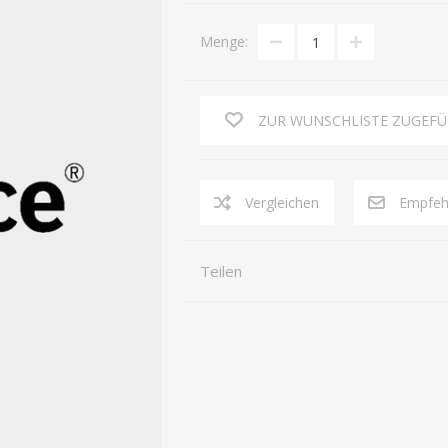
Menge:
STAURAUM
STÜHLE
ZUR WUNSCHLISTE ZUGEF
Vergleichen
Empfeh
Teilen