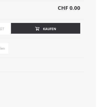
CHF 0.00
BELEUCHTUNG
BÜRO-ACCESSOIRES
ÜGT
KAUFEN
len