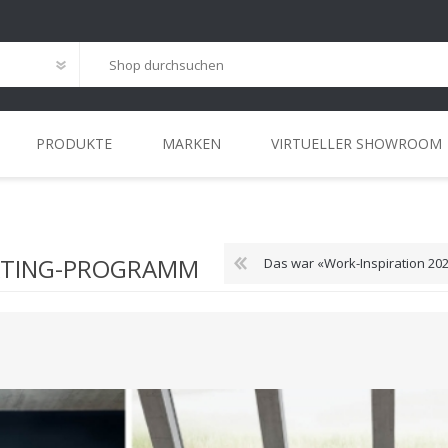
PRODUKTE
MARKEN
VIRTUELLER SHOWROOM
G
ANSPRECHPARTNER
INSTALLATIONS
HOME-OFFICE
MEETING
REFERENZEN
STANDORT
WORKCAFÉ
LEASING
LÖSUNGEN
EATING-PROGRAMM
Das war «Work-Inspiration 20