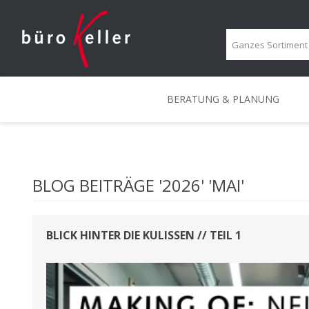
BERATUNG & PLANUNG
BERATUNG & PLANUNG
PROJEKTBERATUNG
KREATIVRÄUME
PORTRAIT
ERGONOMIE-BERATUN
MOBILE LÖSUNGEN
IMPRESSIONEN
LOUNGE
BLOG BEITRÄGE '2026' 'MAI'
BLICK HINTER DIE KULISSEN // TEIL 1