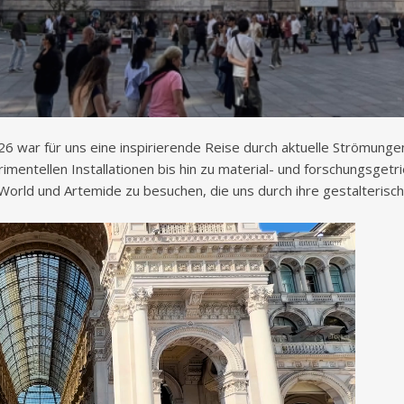
6 war für uns eine inspirierende Reise durch aktuelle Strömunge
rimentellen Installationen bis hin zu material- und forschungsget
rld und Artemide zu besuchen, die uns durch ihre gestalterische 