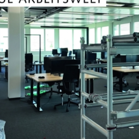
STAURAUM
STÜHLE