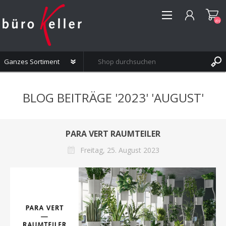
(0)
REGISTRIERUNG
BLOG BEITRÄGE '2023' 'AUGUST'
ANMELDEN
WUNSCHLISTE
(0)
PARA VERT RAUMTEILER
Freitag, 25. August 2023