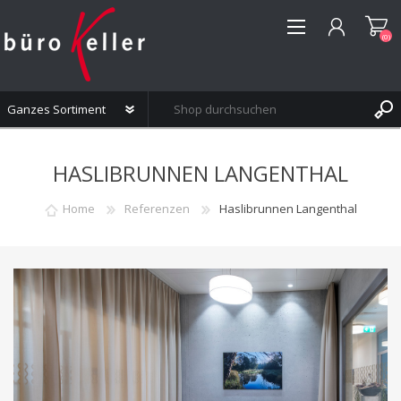
(0)
REGISTRIERUNG
HASLIBRUNNEN LANGENTHAL
ANMELDEN
WUNSCHLISTE
(0)
Home
Referenzen
Haslibrunnen Langenthal