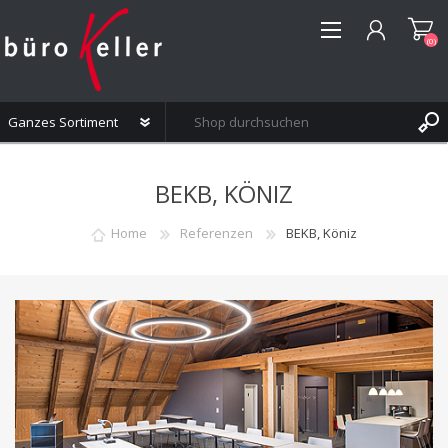
(0)
REGISTRIERUNG
BEKB, KÖNIZ
ANMELDEN
WUNSCHLISTE
(0)
Home
Referenzen
BEKB, Köniz