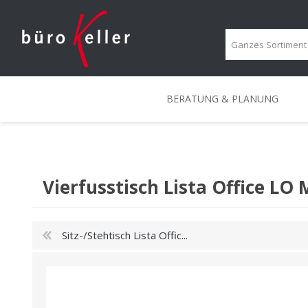
BERATUNG & PLANUNG
BERATUNG & PLANUNG
PROJEKTBERATUNG
KREATIVRÄUME
PORTRAIT
ERGONOMIE-BERATUN
MOBILE LÖSUNGEN
IMPRESSIONEN
LOUNGE
Vierfusstisch Lista Office LO
Sitz-/Stehtisch Lista Offic...