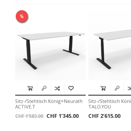
rath
Sitz-/Stehtisch König+Neurath
Vierfusstisch Köni
TALO.YOU
BASIC.4
.00
CHF 2’615.00
CHF 883.00