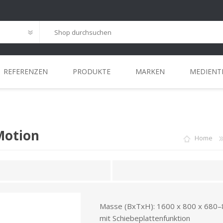
REFERENZEN
PRODUKTE
MARKEN
MEDIENT
G
ANSPRECHPARTNER
INSTALLATIONS
HOME-OFFICE
MEETING
REFERENZEN
STANDORT
WORKCAFÉ
LEASING
LÖSUNGEN
 Motion
Home
Masse (BxTxH): 1600 x 800 x 68
mit Schiebeplattenfunktion