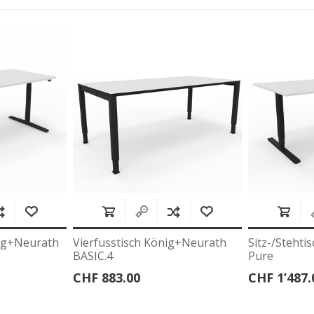
g+Neurath
Sitz-/Stehtisch Lista Office LO
Sitz-/Stehtis
Pure
Extend
CHF 1’487.00
CHF 2’032.