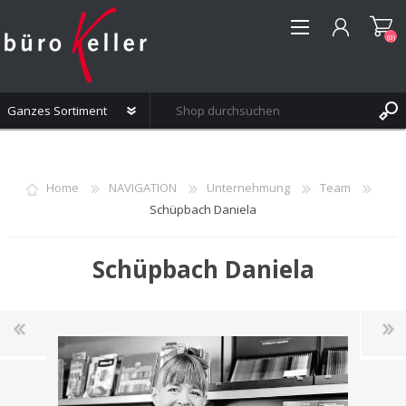
(0)
REGISTRIERUNG
ANMELDEN
Home
NAVIGATION
Unternehmung
Team
WUNSCHLISTE
(0)
Schüpbach Daniela
Schüpbach Daniela