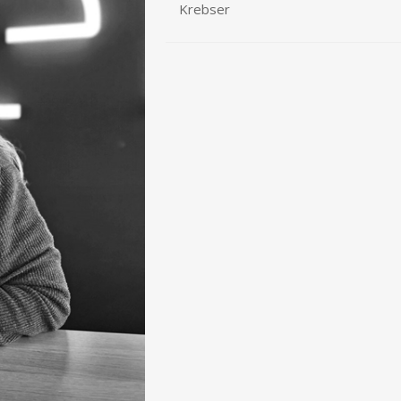
Krebser
STAURAUM
STÜHLE