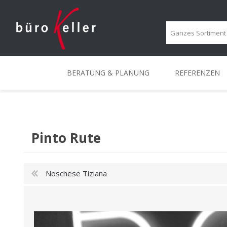
BERATUNG & PLANUNG
REFERENZEN
BERATUNG & PLANUNG
PROJEKTBERATUNG
KREATIVRÄUME
PORTRAIT
ERGONOMIE-BERATUN
MOBILE LÖSUNGEN
IMPRESSIONEN
LOUNGE
Pinto Rute
Noschese Tiziana