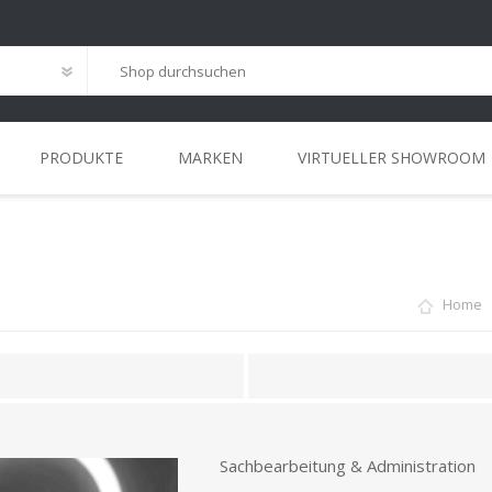
PRODUKTE
MARKEN
VIRTUELLER SHOWROOM
G
ANSPRECHPARTNER
INSTALLATIONS
HOME-OFFICE
MEETING
REFERENZEN
STANDORT
WORKCAFÉ
LEASING
LÖSUNGEN
Home
Sachbearbeitung & Administration