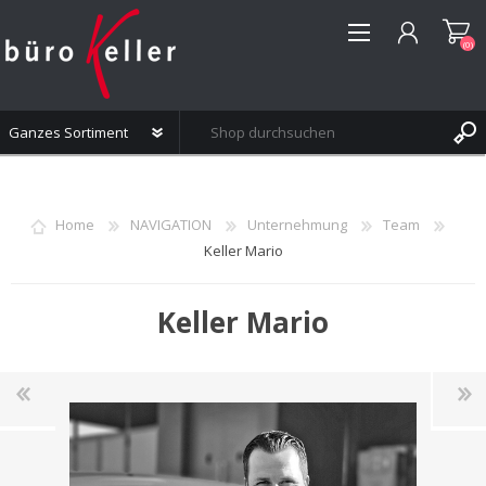
(0)
REGISTRIERUNG
ANMELDEN
Home
NAVIGATION
Unternehmung
Team
WUNSCHLISTE
(0)
Keller Mario
Keller Mario